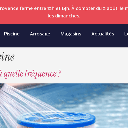
Provence ferme entre 12h et 14h. À compter du 2 août, le
les dimanches.
Piscine
Arrosage
Magasins
Actualités
L
cine
à quelle fréquence ?