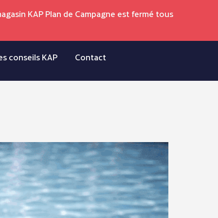
 magasin KAP Plan de Campagne est fermé tous
es conseils KAP
Contact