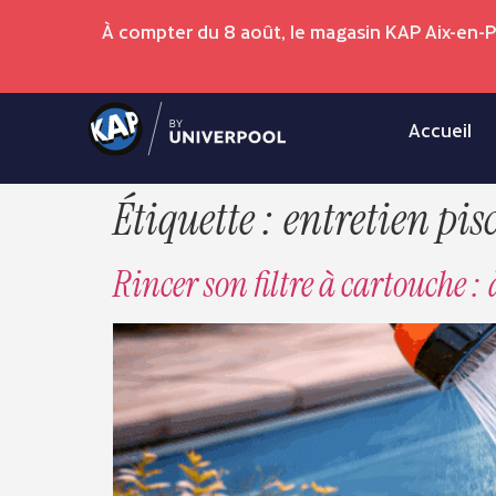
À compter du 8 août, le magasin KAP Aix-en-
Accueil
Étiquette :
entretien pis
Rincer son filtre à cartouche : 