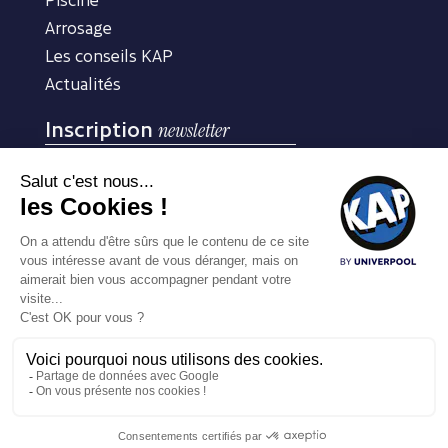
Arrosage
Les conseils KAP
Actualités
Inscription
newsletter
Inscrivez-vous à notre newsletter pour recevoir nos
conseils d’experts
m'inscrire
COPYRIGHT © 2025 – KAP BY UNIVERPOOL –
MENTIONS
LÉGALES
/
DONNÉES PERSONNELLES
– UN SITE ARROSÉ PAR
PUBLICOM
À compter du 8 août, le magasin KAP Aix-en-Provence ferme entre 12h et