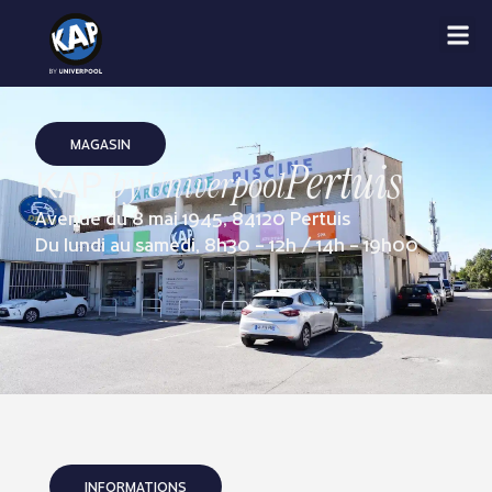
MAGASIN
Pertuis
KAP
by Univerpool
Avenue du 8 mai 1945, 84120 Pertuis
Du lundi au samedi, 8h30 – 12h / 14h – 19h00
INFORMATIONS