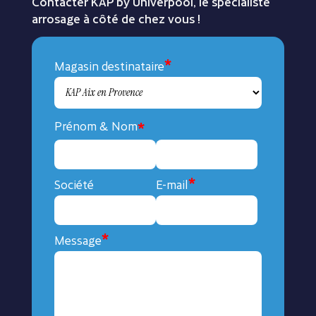
Contacter KAP by Univerpool, le spécialiste
arrosage à côté de chez vous !
Magasin destinataire
Prénom & Nom
Société
E-mail
Message