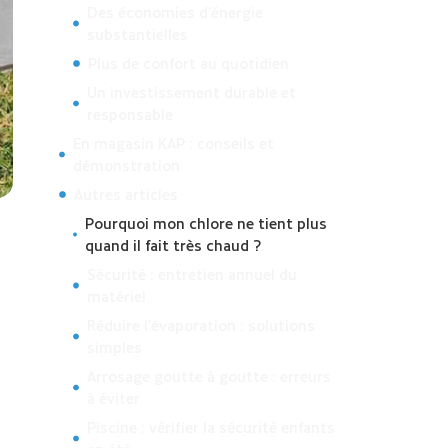
Des économies d’énergie
substantielles
Plus de confort au quotidien
Un investissement durable et
responsable
En magasin KAP : conseils et
démonstration
Autres articles
Pourquoi mon chlore ne tient plus
quand il fait très chaud ?
Sécurité : entretien annuel du
matériel
Réduire l’évaporation : solutions
simples
Arrosage goutte à goutte : erreurs
à éviter
Piscine : vérifier la sécurité enfants