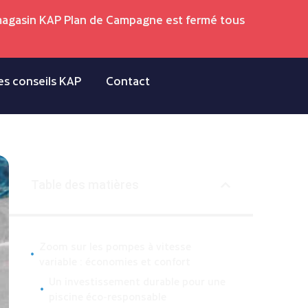
 magasin KAP Plan de Campagne est fermé tous
es conseils KAP
Contact
Table des matières
Zoom sur les pompes à vitesse
variable : économies et confort
Un investissement durable pour une
piscine éco-responsable