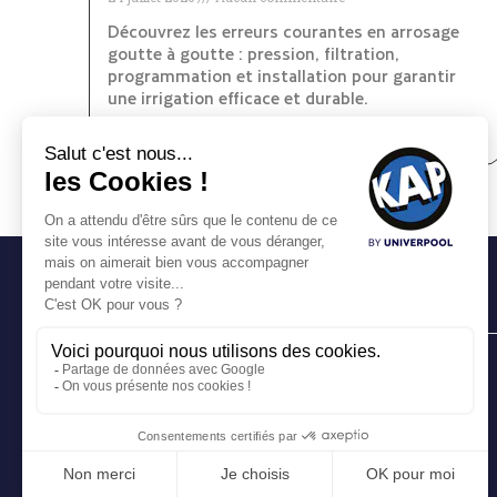
Découvrez les erreurs courantes en arrosage
goutte à goutte : pression, filtration,
programmation et installation pour garantir
une irrigation efficace et durable.
Lire la suite >>
Découvrir nos
magasins
KAP Aix en Provence
KAP Aubagne
KAP Pertuis
KAP Plan de Campagne
KAP Trets