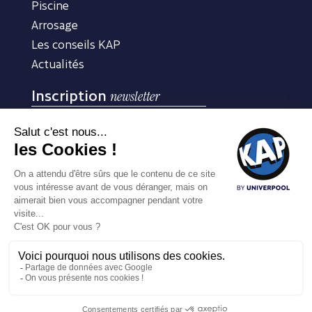
Piscine
Arrosage
Les conseils KAP
Actualités
Inscription
newsletter
Inscrivez-vous à notre newsletter pour recevoir nos
conseils d’experts
m'inscrire
COPYRIGHT © 2025 – KAP BY UNIVERPOOL –
MENTIONS
LÉGALES
/
DONNÉES PERSONNELLES
– UN SITE ARROSÉ PAR
PUBLICOM
À compter du 8 août, le magasin KAP Aix-en-Provence ferme entre 12h et